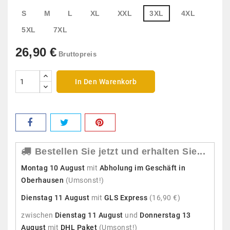
S
M
L
XL
XXL
3XL
4XL
5XL
7XL
26,90 €
Bruttopreis
In Den Warenkorb
Bestellen Sie jetzt und erhalten Sie...
Montag 10 August
mit
Abholung im Geschäft in
Oberhausen
(Umsonst!)
Dienstag 11 August
mit
GLS Express
(16,90 €)
zwischen
Dienstag 11 August
und
Donnerstag 13
August
mit
DHL Paket
(Umsonst!)