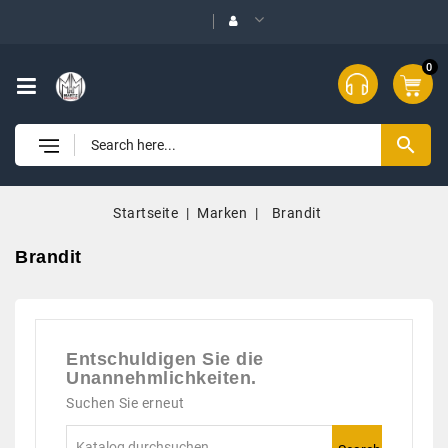
0
search
Startseite
Marken
Brandit
Brandit
Entschuldigen Sie die
Unannehmlichkeiten.
Suchen Sie erneut