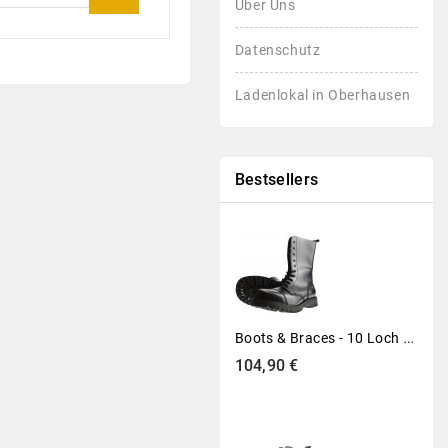
Über Uns
Datenschutz
Ladenlokal in Oberhausen
Bestsellers
B
Oots & Braces - 10 Loch Stiefel Rangers Schwarz
Preis
104,90 €