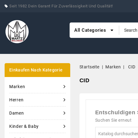
Seit 1982 Dein Garant Für Zuverlässigkeit Und Qualität!
All Categories
Startseite
Marken
CID
Einkaufen Nach Kategorie
CID
Marken
Herren
Entschuldigen 
Damen
Suchen Sie erneut
Kinder & Baby