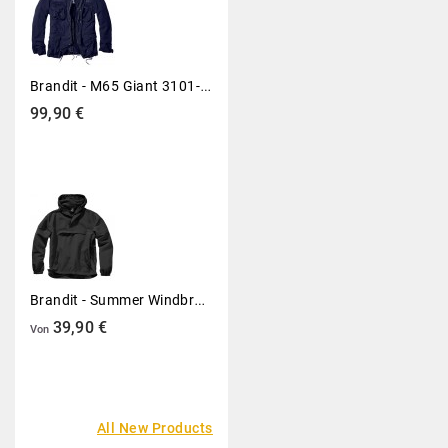
B
Randit - M65 Giant 3101-8 Navy Parka US Style Jacke Mit Futter
Preis
99,90 €
B
Randit - Summer Windbreaker 3162-2 Schwarz Regenjacke Festival Ungefüttert
Preis
39,90 €
Von
All New Products