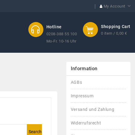
My Account
Shopping Cart
Hotline
0 item / 0,00 €
0208-388 55 100
Mo-Fr. 10-16 Uhr
Information
AGBs
Impressum
Versand und Zahlung
Widerrufsrecht
Search