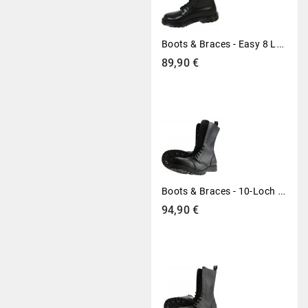
B
Oots & Braces - Easy 8 Loch Monochrom TR Black On Black Stiefel Rangers Schwarz
Preis
89,90 €
B
Oots & Braces - 10-Loch Stiefel Vegetarian (Vegi) Schwarz
Preis
94,90 €