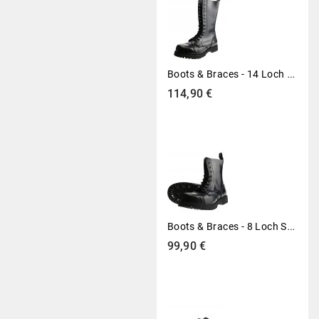
B
Oots & Braces - 14 Loch Stiefel Rangers Schwarz
Preis
114,90 €
B
Oots & Braces - 8 Loch Stiefel Rangers Schwarz
Preis
99,90 €