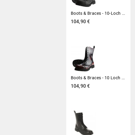
B
Oots & Braces - 10-Loch Crazy Horse Schwarz
Preis
104,90 €
B
Oots & Braces - 10 Loch Stiefel Rangers Burgundy Rub-Off Rot
Preis
104,90 €