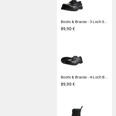
B
Oots & Braces - 3 Loch Schuhe Rangers Schwarz
Preis
89,90 €
B
Oots & Braces - 4-Loch Budapester Schwarz
Preis
89,90 €