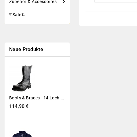
Zubehör & Accessoires
%Sale%
Neue Produkte
B
Oots & Braces - 14 Loch Stiefel Rangers Schwarz
Preis
114,90 €