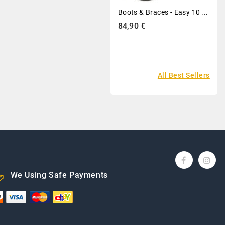
B
Oots & Braces - Easy 10 Loch Monochrom Black On Black Stiefel Rangers Schwarz
Preis
84,90 €
All Best Sellers
We Using Safe Payments