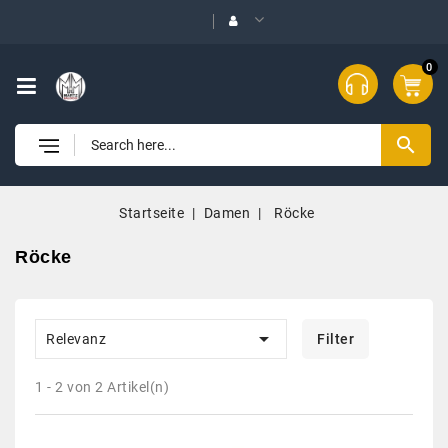
0
search
Startseite
Damen
Röcke
Röcke

Relevanz
Filter
1 - 2 von 2 Artikel(n)