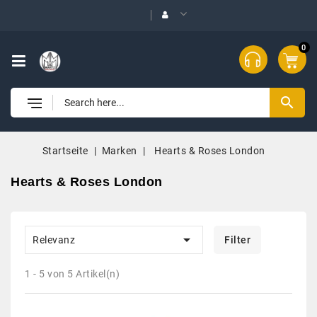
0
search
Startseite
Marken
Hearts & Roses London
Hearts & Roses London

Relevanz
Filter
1 - 5 von 5 Artikel(n)