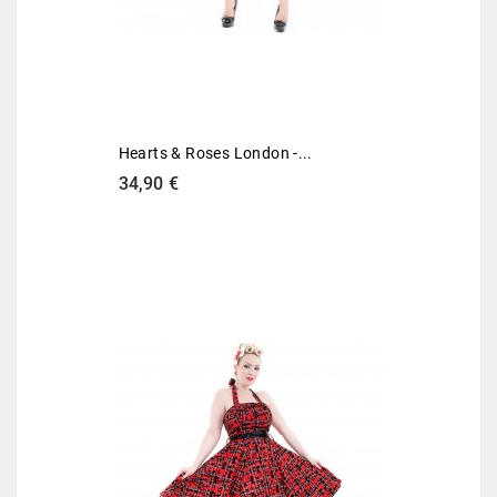
Hearts & Roses London -...
Preis
34,90 €