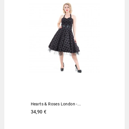
Hearts & Roses London -...
Preis
34,90 €