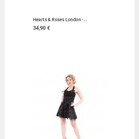
Hearts & Roses London -...
Preis
34,90 €