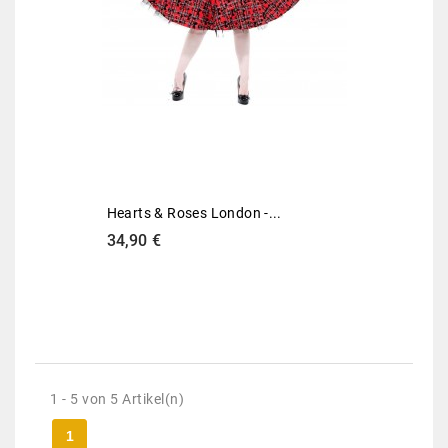
Hearts & Roses London -...
Preis
34,90 €
1 - 5 von 5 Artikel(n)
1